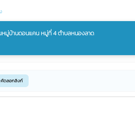
ง
หมู่บ้านดอนแคน หมู่ที่ 4 ตำบลหนองลาด
คัดลอกลิงก์
k