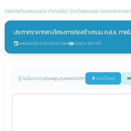
เทศบาลตำบลหนองลาด
อำเภอเมือง จังหวัดสกลนคร
›
ประกาศราคากลา
ประกาศราคากลางโครงการก่อสร้างถนน ค.ส.ล. ภายใน
เผยแพร่เมื่อ 6 กรกฎาคม 2564
เปิดอ่าน 337 ครั้ง
event
visibility
ไฟล์เอกสาร
ดาวน์โหลด
QhaWgLyTue34822.PDF
attach_file
file_download
lin