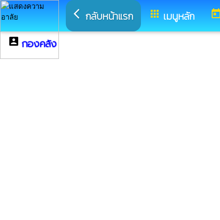
arrow_back_ios
apps
toda
กลับหน้าแรก
เมนูหลัก
account_box
กองคลัง