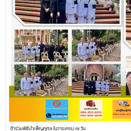
ข้าร่วมพิธีบำเพ็ญกุศล ในวาระครบ ๗ วัน