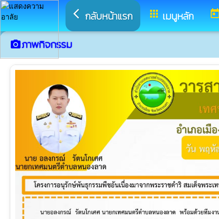
arrow_back_ios
apps
toda
กลับหน้าแรก
เมนูหลัก
ภาพกิจกรรม
camera_alt