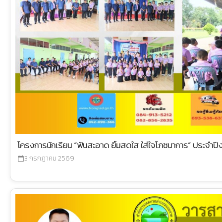
โครงการนักเรียน “ฟันสะอาด ยิ้มสดใส ใส่ใจโภชนาการ” ประจำ
3 กรกฎาคม 2569
calendar_today