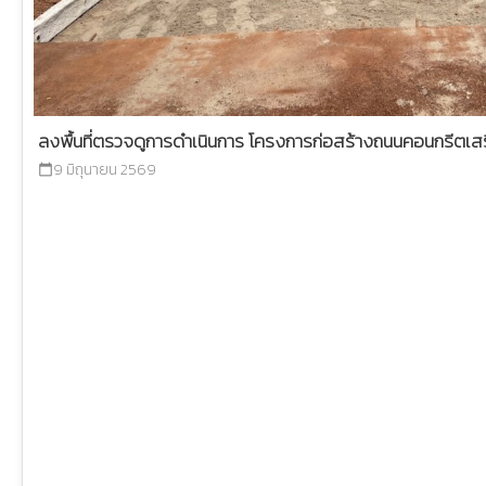
ลงพื้นที่ตรวจดูการดำเนินการ โครงการก่อสร้างถนนคอนกรีตเสริ
9 มิถุนายน 2569
calendar_today