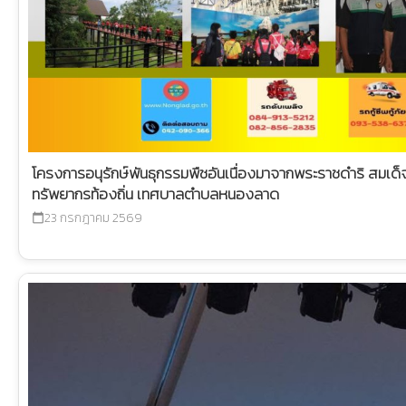
โครงการอนุรักษ์พันธุกรรมพืชอันเนื่องมาจากพระราชดำริ สมเด
ทรัพยากรท้องถิ่น เทศบาลตำบลหนองลาด
23 กรกฎาคม 2569
calendar_today